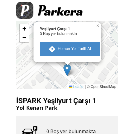
×
+
Yeşilyurt Çarşı 1
0 Boş yer bulunmakta
−
​ Hemen Yol Tarifi Al
Leaflet
|
© OpenStreetMap
İSPARK Yeşilyurt Çarşı 1
Yol Kenarı Park
0 ​​Boş yer bulunmakta