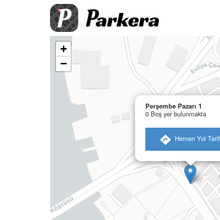
+
−
Perşembe Pazarı 1
0 Boş yer bulunmakta
​ Hemen Yol Tarif