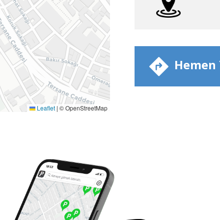
​ Hemen Y
Leaflet
|
© OpenStreetMap