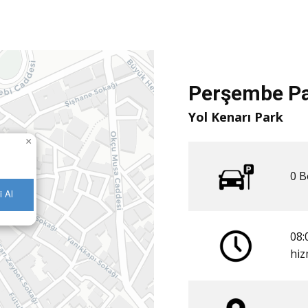
Perşembe Pa
Yol Kenarı Park
×
0 ​
i Al
08:
​hi