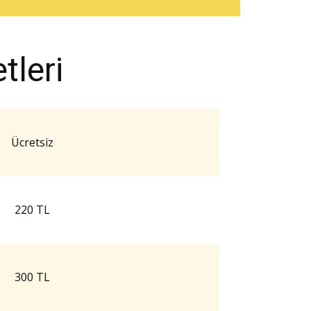
leri
Ücretsiz
220 TL
300 TL