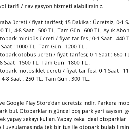
yol tarifi / navigasyon hizmeti alabilirsiniz.
ba ücreti / fiyat tarifesi; 15 Dakika : Ücretsiz, 0-1 S
400 TL, 4-8 Saat : 500 TL, Tam Gün : 600 TL, Aylık Abon
park minibüs ücreti / fiyat tarifesi; 0-1 Saat : 440 T
8 Saat : 1000 TL, Tam Gün : 1200 TL,.
park otobüs ücreti / fiyat tarifesi; 0-1 Saat : 660 TL
-8 Saat : 1500 TL, Tam Gün : 1800 TL,.
park motosiklet ücreti / fiyat tarifesi; 0-1 Saat : 11
, 4-8 Saat : 250 TL, Tam Gün : 300 TL,.
 ve Google Play Store’dan ücretsiz indir. Parkera mob
park bul. Otoparkların güncel boş park yeri sayısını 
ek yapay zekayı kullan. Yapay zeka ideal otoparklar
l uygulamasında tek bir tuş ile otopark bulabilirsin