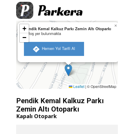
×
+
Pendik Kemal Kalkuz Parkı Zemin Altı Otoparkı
0 Boş yer bulunmakta
−
​ Hemen Yol Tarifi Al
Leaflet
|
© OpenStreetMap
Pendik Kemal Kalkuz Parkı
Zemin Altı Otoparkı
Kapalı Otopark