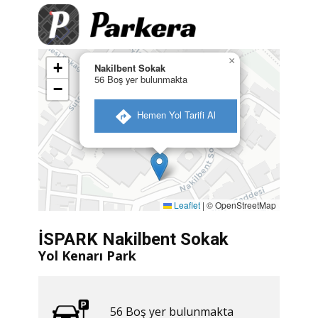
×
+
Nakilbent Sokak
56 Boş yer bulunmakta
−
​ Hemen Yol Tarifi Al
Leaflet
|
© OpenStreetMap
İSPARK Nakilbent Sokak
Yol Kenarı Park
56 ​​Boş yer bulunmakta