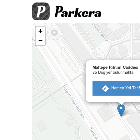
+
−
Maltepe Rıhtım Caddesi 
35 Boş yer bulunmakta
​ Hemen Yol Tarif