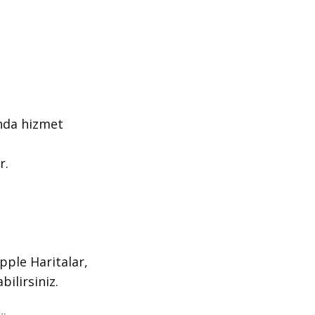
nda ​hizmet
r.
pple Haritalar,
bilirsiniz.