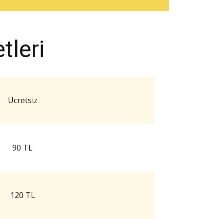
leri
Ücretsiz
90 TL
120 TL