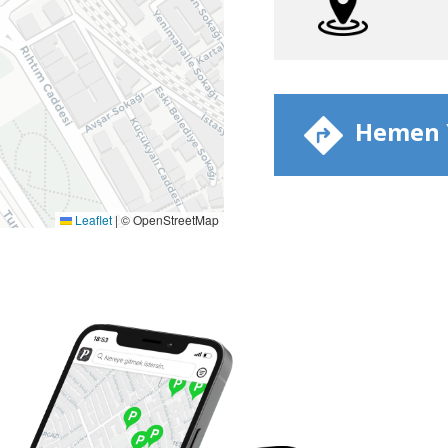
​ Hemen Y
Leaflet
|
© OpenStreetMap