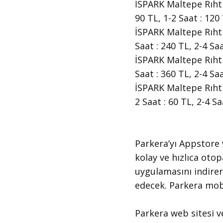
İSPARK Maltepe Rıhtım
90 TL, 1-2 Saat : 120
İSPARK Maltepe Rıhtım
Saat : 240 TL, 2-4 Sa
İSPARK Maltepe Rıhtım
Saat : 360 TL, 2-4 Sa
İSPARK Maltepe Rıhtım
2 Saat : 60 TL, 2-4 S
​Parkera’yı Appstore
kolay ve hızlıca oto
uygulamasını indirer
edecek. Parkera mobi
​Parkera web sitesi v