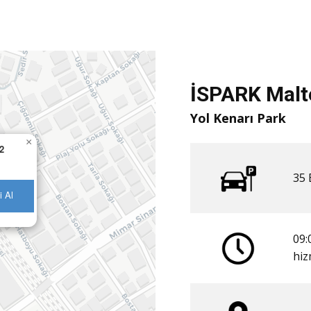
İSPARK Malt
Yol Kenarı Park
×
2
35 
i Al
09:
​hi