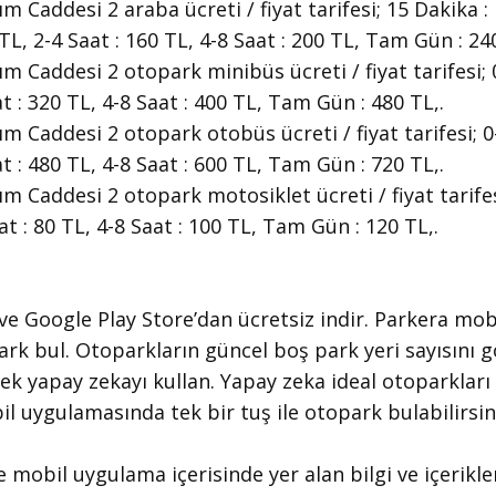
 Caddesi 2 araba ücreti / fiyat tarifesi; 15 Dakika : 
 TL, 2-4 Saat : 160 TL, 4-8 Saat : 200 TL, Tam Gün : 240
 Caddesi 2 otopark minibüs ücreti / fiyat tarifesi; 0
at : 320 TL, 4-8 Saat : 400 TL, Tam Gün : 480 TL,.
 Caddesi 2 otopark otobüs ücreti / fiyat tarifesi; 0-
at : 480 TL, 4-8 Saat : 600 TL, Tam Gün : 720 TL,.
 Caddesi 2 otopark motosiklet ücreti / fiyat tarifesi
aat : 80 TL, 4-8 Saat : 100 TL, Tam Gün : 120 TL,.
 ve Google Play Store’dan ücretsiz indir. Parkera mob
park bul. Otoparkların güncel boş park yeri sayısını 
ek yapay zekayı kullan. Yapay zeka ideal otoparklar
l uygulamasında tek bir tuş ile otopark bulabilirsin
e mobil uygulama içerisinde yer alan bilgi ve içerikler