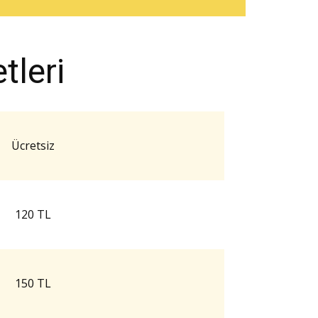
leri
Ücretsiz
120 TL
150 TL