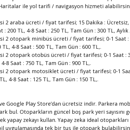
aritalar ile yol tarifi / navigasyon hizmeti alabilirsin
2 araba ücreti / fiyat tarifesi; 15 Dakika : Ücretsiz, 
at : 200 TL, 4-8 Saat : 250 TL, Tam Gün : 300 TL, Aylık
2 otopark minibüs ücreti / fiyat tarifesi; 0-1 Saat : 
0 TL, 4-8 Saat : 500 TL, Tam Gün : 600 TL,.
2 otopark otobüs ücreti / fiyat tarifesi; 0-1 Saat : 3
, 4-8 Saat : 750 TL, Tam Gün : 900 TL,.
2 otopark motosiklet ücreti / fiyat tarifesi; 0-1 Saat
 TL, 4-8 Saat : 125 TL, Tam Gün : 150 TL,.
 ve Google Play Store’dan ücretsiz indir. Parkera mob
park bul. Otoparkların güncel boş park yeri sayısını 
ek yapay zekayı kullan. Yapay zeka ideal otoparklar
l uygulamasında tek bir tuş ile otopark bulabilirsin