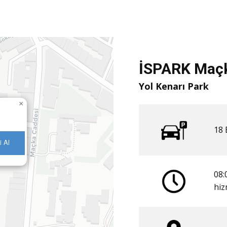
İSPARK Maçk
Yol Kenarı Park
×
18 
i Al
08:
​hi