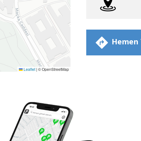
​ Hemen Y
Leaflet
|
© OpenStreetMap