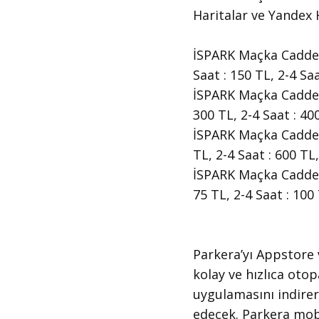
Haritalar ve Yandex H
İSPARK Maçka Caddesi 
Saat : 150 TL, 2-4 Sa
İSPARK Maçka Caddesi 
300 TL, 2-4 Saat : 40
İSPARK Maçka Caddesi 
TL, 2-4 Saat : 600 TL
İSPARK Maçka Caddesi 
75 TL, 2-4 Saat : 100
​Parkera’yı Appstore
kolay ve hızlıca oto
uygulamasını indirer
edecek. Parkera mobi