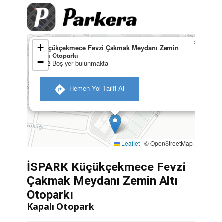
×
+
Küçükçekmece Fevzi Çakmak Meydanı Zemin
Altı Otoparkı
−
322 Boş yer bulunmakta
​ Hemen Yol Tarifi Al
Leaflet
|
© OpenStreetMap
İSPARK Küçükçekmece Fevzi
Çakmak Meydanı Zemin Altı
Otoparkı
Kapalı Otopark