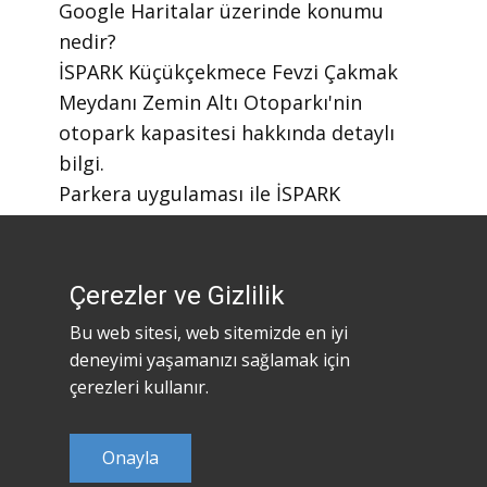
Google Haritalar üzerinde konumu
nedir?
​İSPARK Küçükçekmece Fevzi Çakmak
Meydanı Zemin Altı Otoparkı'nin
otopark kapasitesi hakkında detaylı
bilgi.
​Parkera uygulaması ile İSPARK
otoparklarını nasıl bulabilirim?
​Parkera mobil uygulaması nasıl
indirilir?
Çerezler ve Gizlilik
Bu web sitesi, web sitemizde en iyi
deneyimi yaşamanızı sağlamak için
çerezleri kullanır.
Onayla
©2023
Parkera