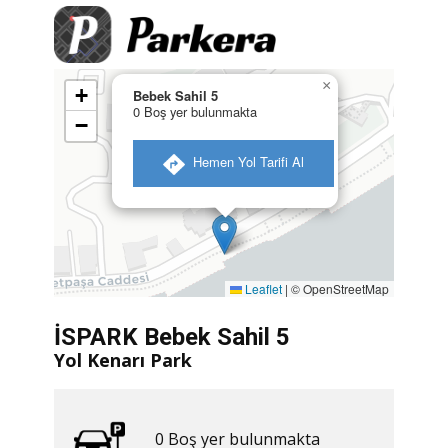
×
+
Bebek Sahil 5
0 Boş yer bulunmakta
−
​ Hemen Yol Tarifi Al
Leaflet
|
© OpenStreetMap
İSPARK Bebek Sahil 5
Yol Kenarı Park
0 ​​Boş yer bulunmakta