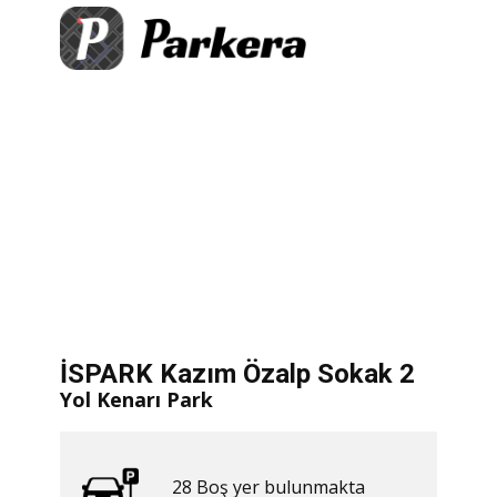
+
×
 Özalp Sokak 2
ş yer bulunmakta
−
​ Hemen Yol Tarifi Al
let
|
©
treetMap
İSPARK Kazım Özalp Sokak 2
Yol Kenarı Park
28 ​​Boş yer bulunmakta