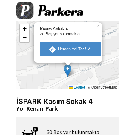
×
+
Kasım Sokak 4
30 Boş yer bulunmakta
−
​ Hemen Yol Tarifi Al
Leaflet
|
© OpenStreetMap
İSPARK Kasım Sokak 4
Yol Kenarı Park
30 ​​Boş yer bulunmakta