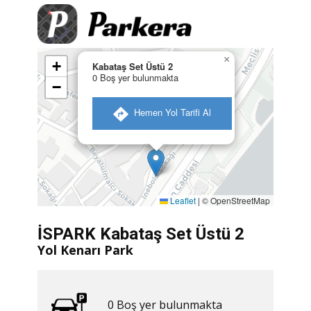
×
+
Kabataş Set Üstü 2
0 Boş yer bulunmakta
−
​ Hemen Yol Tarifi Al
Leaflet
|
© OpenStreetMap
İSPARK Kabataş Set Üstü 2
Yol Kenarı Park
0 ​​Boş yer bulunmakta