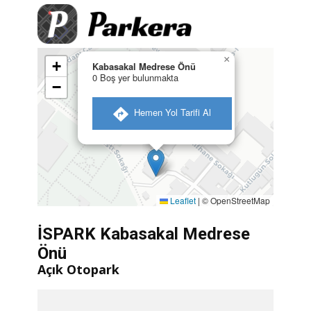
×
+
Kabasakal Medrese Önü
0 Boş yer bulunmakta
−
​ Hemen Yol Tarifi Al
Leaflet
|
© OpenStreetMap
İSPARK Kabasakal Medrese
Önü
Açık Otopark