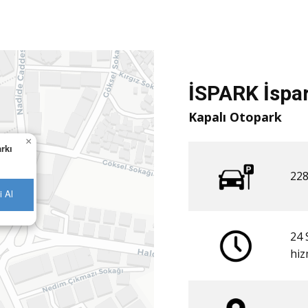
İSPARK İspar
Kapalı Otopark
×
rkı
228
i Al
24 
​hi