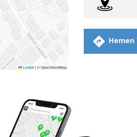
​ Hemen Y
Leaflet
|
© OpenStreetMap