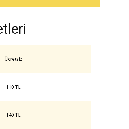
leri
Ücretsiz
110 TL
140 TL