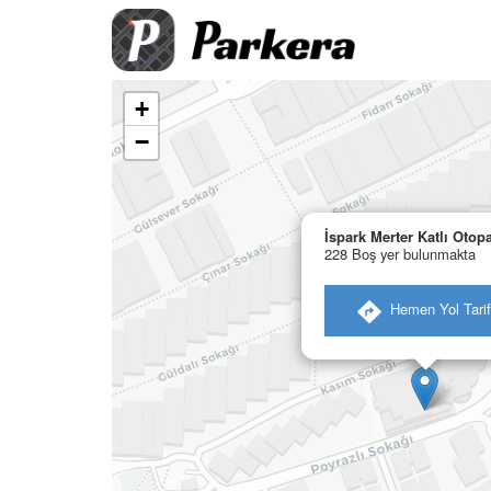
+
−
İspark Merter Katlı Otopa
228 Boş yer bulunmakta
​ Hemen Yol Tarif