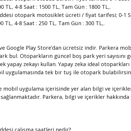
00 TL, 4-8 Saat : 1500 TL, Tam Gün : 1800 TL,.
esi otopark motosiklet ücreti / fiyat tarifesi; 0-1 S
200 TL, 4-8 Saat : 250 TL, Tam Gün : 300 TL,.
 ve Google Play Store’dan ücretsiz indir. Parkera mob
park bul. Otoparkların güncel boş park yeri sayısını 
ek yapay zekayı kullan. Yapay zeka ideal otoparklar
l uygulamasında tek bir tuş ile otopark bulabilirsin
e mobil uygulama içerisinde yer alan bilgi ve içerikler
sağlanmaktadır. Parkera, bilgi ve içerikler hakkında 
ddesi çalışma saatleri nedir?