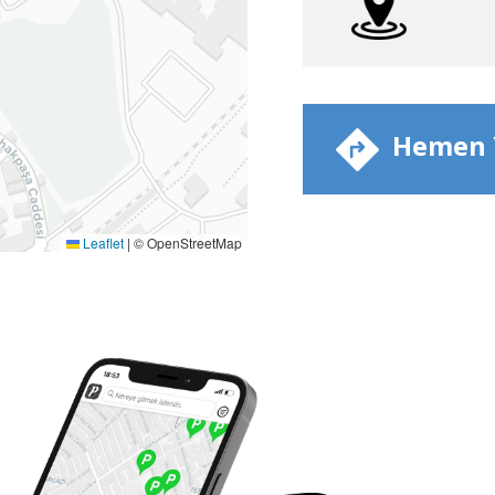
​ Hemen Y
Leaflet
|
© OpenStreetMap