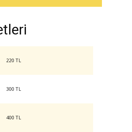
leri
220 TL
300 TL
400 TL