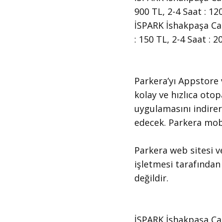
900 TL, 2-4 Saat : 12
İSPARK İshakpaşa Cadd
: 150 TL, 2-4 Saat : 
​Parkera’yı Appstore
kolay ve hızlıca oto
uygulamasını indirer
edecek. Parkera mobi
​Parkera web sitesi v
işletmesi tarafından 
değildir.
​İSPARK İshakpaşa Ca