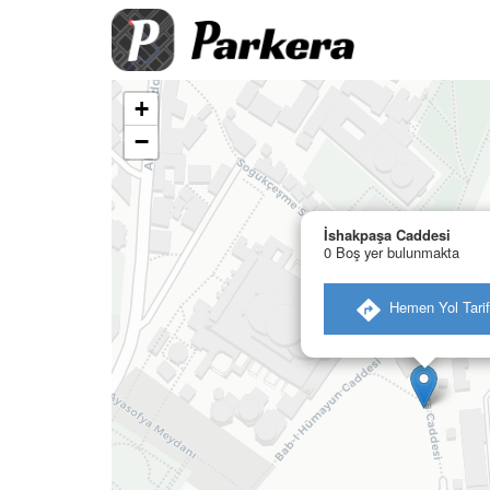
+
−
İshakpaşa Caddesi
0 Boş yer bulunmakta
​ Hemen Yol Tarif