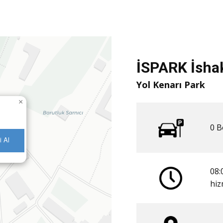
İSPARK İsha
Yol Kenarı Park
×
0 ​
i Al
08:
​hi