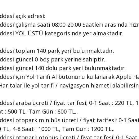
desi ​açık adresi:
desi ​çalışma saati 08:00-20:00 Saatleri arasında ​hi
addesi YOL ÜSTÜ kategorisinde yer almaktadır.
ddesi toplam 140 park yeri bulunmaktadır.
desi güncel 0 boş park yerine sahiptir.
ddesi güncel 140 dolu park yeri bulunmaktadır.
desi için Yol Tarifi Al butonunu kullanarak Apple Ha
aritalar ile yol tarifi / navigasyon hizmeti alabilirsin
esi araba ücreti / fiyat tarifesi; 0-1 Saat : 220 TL, 1
at : 500 TL, Tam Gün : 600 TL,.
esi otopark minibüs ücreti / fiyat tarifesi; 0-1 Saat 
0 TL, 4-8 Saat : 1000 TL, Tam Gün : 1200 TL,.
esi otopark otobüs ücreti / fiyat tarifesi; 0-1 Saat :