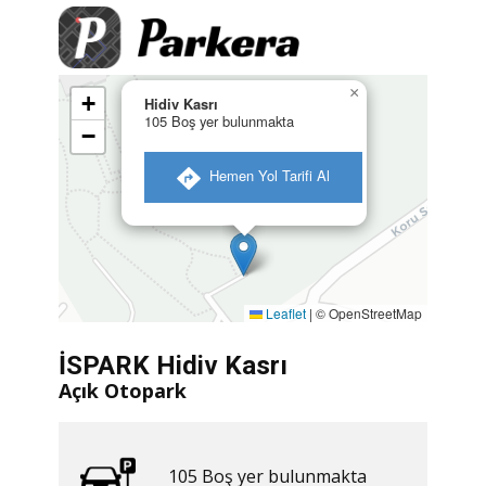
×
+
Hidiv Kasrı
105 Boş yer bulunmakta
−
​ Hemen Yol Tarifi Al
Leaflet
|
© OpenStreetMap
İSPARK Hidiv Kasrı
Açık Otopark
105 ​​Boş yer bulunmakta