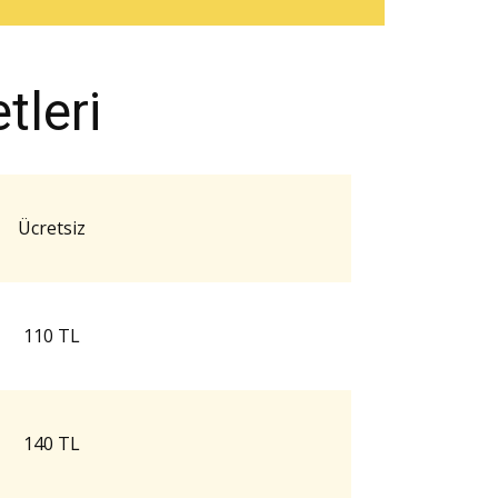
leri
Ücretsiz
110 TL
140 TL