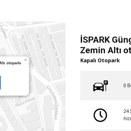
İSPARK Güng
Zemin Altı o
Kapalı Otopark
×
ltı otoparkı
0 ​
24 
​hi