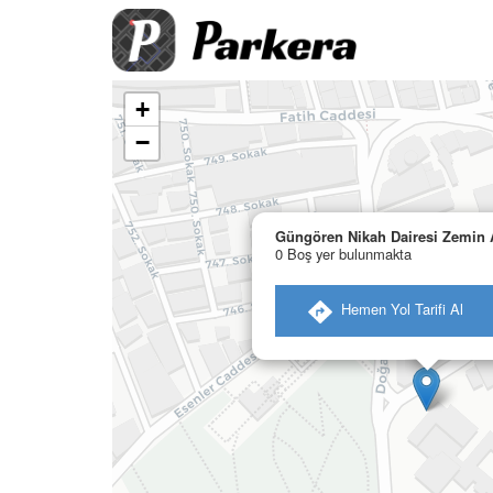
+
−
Güngören Nikah Dairesi Zemin A
0 Boş yer bulunmakta
​ Hemen Yol Tarifi Al