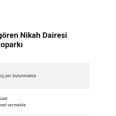
ören Nikah Dairesi
toparkı
​Boş yer bulunmakta
Saat
zmet vermekte