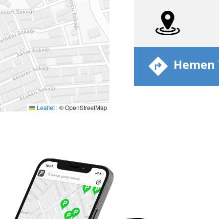
​ Hemen Y
Leaflet
|
© OpenStreetMap