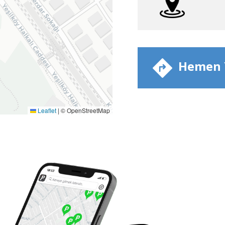
​ Hemen Y
Leaflet
|
© OpenStreetMap