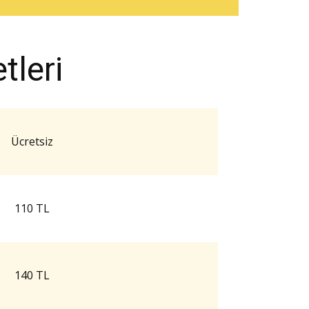
leri
Ücretsiz
110 TL
140 TL