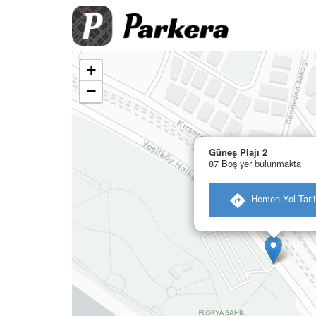
+
−
Güneş Plajı 2
87 Boş yer bulunmakta
​ Hemen Yol Tarif