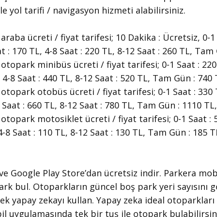
le yol tarifi / navigasyon hizmeti alabilirsiniz.
raba ücreti / fiyat tarifesi; 10 Dakika : Ücretsiz, 0-1
at : 170 TL, 4-8 Saat : 220 TL, 8-12 Saat : 260 TL, Tam 
otopark minibüs ücreti / fiyat tarifesi; 0-1 Saat : 220
, 4-8 Saat : 440 TL, 8-12 Saat : 520 TL, Tam Gün : 740 
otopark otobüs ücreti / fiyat tarifesi; 0-1 Saat : 330 
8 Saat : 660 TL, 8-12 Saat : 780 TL, Tam Gün : 1110 TL,
otopark motosiklet ücreti / fiyat tarifesi; 0-1 Saat : 5
 4-8 Saat : 110 TL, 8-12 Saat : 130 TL, Tam Gün : 185 TL
 ve Google Play Store’dan ücretsiz indir. Parkera mob
park bul. Otoparkların güncel boş park yeri sayısını 
ek yapay zekayı kullan. Yapay zeka ideal otoparklar
l uygulamasında tek bir tuş ile otopark bulabilirsin