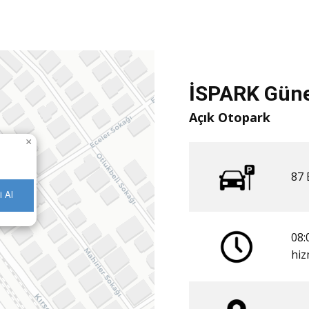
İSPARK Güneş
Açık Otopark
×
87 
i Al
08:
​hi