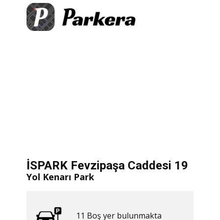
+
×
paşa Caddesi 19
ş yer bulunmakta
−
​ Hemen Yol Tarifi Al
let
|
©
treetMap
İSPARK Fevzipaşa Caddesi 19
Yol Kenarı Park
11 ​​Boş yer bulunmakta