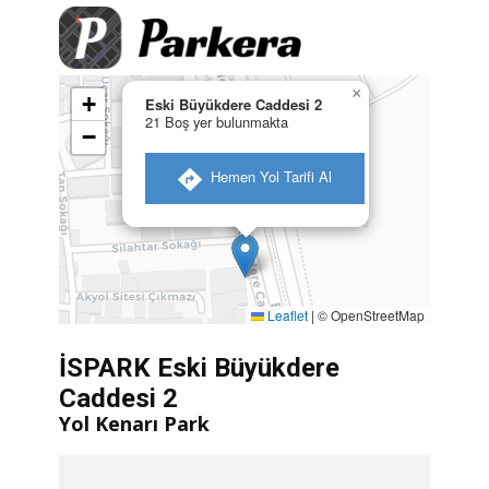
×
+
Eski Büyükdere Caddesi 2
21 Boş yer bulunmakta
−
​ Hemen Yol Tarifi Al
Leaflet
|
© OpenStreetMap
İSPARK Eski Büyükdere
Caddesi 2
Yol Kenarı Park