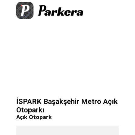
+
×
ehir Metro Açık Otoparkı
er bulunmakta
−
​ Hemen Yol Tarifi Al
let
|
©
treetMap
İSPARK Başakşehir Metro Açık
Otoparkı
Açık Otopark