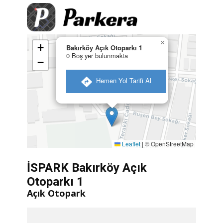
×
+
Bakırköy Açık Otoparkı 1
0 Boş yer bulunmakta
−
​ Hemen Yol Tarifi Al
Leaflet
|
© OpenStreetMap
İSPARK Bakırköy Açık
Otoparkı 1
Açık Otopark