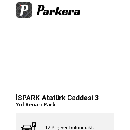
+
×
rk Caddesi 3
ş yer bulunmakta
−
​ Hemen Yol Tarifi Al
let
|
©
treetMap
İSPARK Atatürk Caddesi 3
Yol Kenarı Park
12 ​​Boş yer bulunmakta