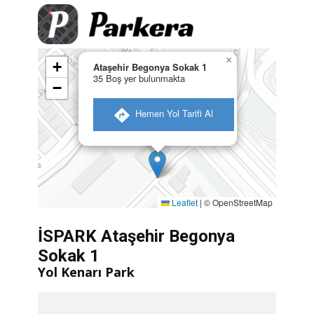
×
+
Ataşehir Begonya Sokak 1
35 Boş yer bulunmakta
−
​ Hemen Yol Tarifi Al
Leaflet
|
© OpenStreetMap
İSPARK Ataşehir Begonya
Sokak 1
Yol Kenarı Park