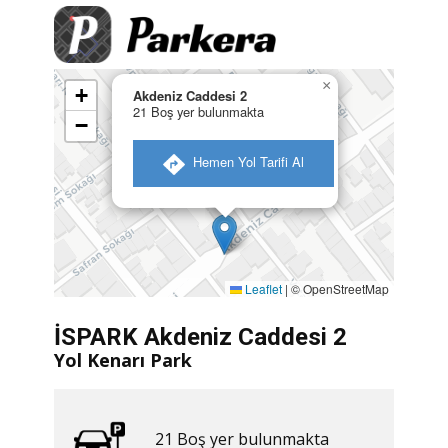
×
+
Akdeniz Caddesi 2
21 Boş yer bulunmakta
−
​ Hemen Yol Tarifi Al
Leaflet
|
© OpenStreetMap
İSPARK Akdeniz Caddesi 2
Yol Kenarı Park
21 ​​Boş yer bulunmakta