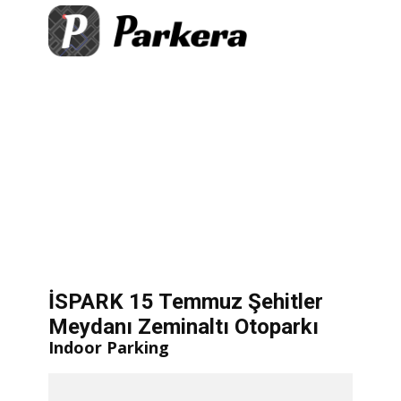
+
×
itler Meydanı Zeminaltı Otoparkı
ace Available
−
Directions
let
|
©
treetMap
İSPARK 15 Temmuz Şehitler
Meydanı Zeminaltı Otoparkı
Indoor Parking